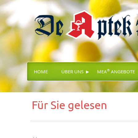
▸
®
HOME
ÜBER UNS
MEA
ANGEBOTE
Für Sie gelesen