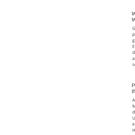
W
W
G
p
g
E
d
a
s
P
I
M
d
U
e
H