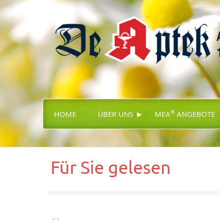
▸
®
HOME
ÜBER UNS
MEA
ANGEBOTE
Für Sie gelesen