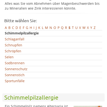
Alles was Sie vom Abnehmen über Magenbeschwerden bis
zu Mineralien wie Zink interessieren könnte.
Bitte wählen Sie:
A
B
C
D
E
F
G
H
I
J
K
L
M
N
O
P
Q
R
S
T
U
V
W
X
Y
Z
Schimmelpilzallergie
Schlaganfall
Schnupfen
Schröpfen
Selen
Sodbrennen
Sonnenschutz
Sonnenstich
Sportunfälle
Schimmelpilzallergie
Ein Schimmelpilz namens Alternaria ist