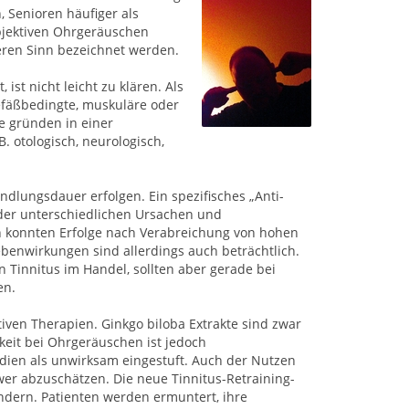
, Senioren häufiger als
ubjektiven Ohrgeräuschen
geren Sinn bezeichnet werden.
ist nicht leicht zu klären. Als
efäßbedingte, muskuläre oder
e gründen in einer
. otologisch, neurologisch,
ndlungsdauer erfolgen. Ein spezifisches „Anti-
 der unterschiedlichen Ursachen und
h konnten Erfolge nach Verabreichung von hohen
benwirkungen sind allerdings auch beträchtlich.
 Tinnitus im Handel, sollten aber gerade bei
en.
iven Therapien. Ginkgo biloba Extrakte sind zwar
keit bei Ohrgeräuschen ist jedoch
udien als unwirksam eingestuft. Auch der Nutzen
wer abzuschätzen. Die neue Tinnitus-Retraining-
ndern. Patienten werden ermuntert, ihre