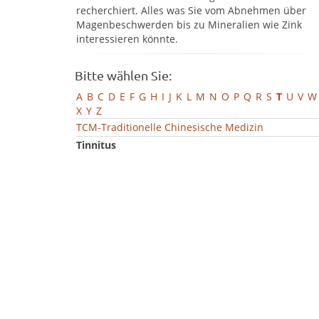
recherchiert. Alles was Sie vom Abnehmen über
Magenbeschwerden bis zu Mineralien wie Zink
interessieren könnte.
Bitte wählen Sie:
A
B
C
D
E
F
G
H
I
J
K
L
M
N
O
P
Q
R
S
T
U
V
W
X
Y
Z
TCM-Traditionelle Chinesische Medizin
Tinnitus