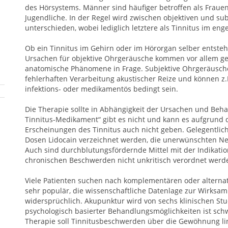
des Hörsystems. Männer sind häufiger betroffen als Frauen
Jugendliche. In der Regel wird zwischen objektiven und s
unterschieden, wobei lediglich letztere als Tinnitus im en
Ob ein Tinnitus im Gehirn oder im Hörorgan selber entsteht, 
Ursachen für objektive Ohrgeräusche kommen vor allem g
anatomische Phänomene in Frage. Subjektive Ohrgeräusch
fehlerhaften Verarbeitung akustischer Reize und können z.B
infektions- oder medikamentös bedingt sein.
Die Therapie sollte in Abhängigkeit der Ursachen und Beha
Tinnitus-Medikament“ gibt es nicht und kann es aufgrund
Erscheinungen des Tinnitus auch nicht geben. Gelegentlic
Dosen Lidocain verzeichnet werden, die unerwünschten Ne
Auch sind durchblutungsfördernde Mittel mit der Indikation
chronischen Beschwerden nicht unkritisch verordnet werd
Viele Patienten suchen nach komplementären oder alternat
sehr populär, die wissenschaftliche Datenlage zur Wirksam
widersprüchlich. Akupunktur wird von sechs klinischen St
psychologisch basierter Behandlungsmöglichkeiten ist sch
Therapie soll Tinnitusbeschwerden über die Gewöhnung li