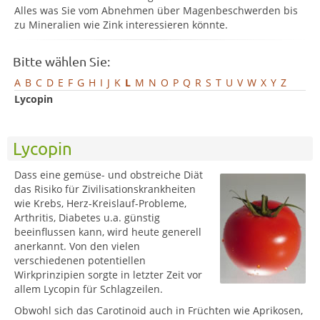
Alles was Sie vom Abnehmen über Magenbeschwerden bis
zu Mineralien wie Zink interessieren könnte.
Bitte wählen Sie:
A
B
C
D
E
F
G
H
I
J
K
L
M
N
O
P
Q
R
S
T
U
V
W
X
Y
Z
Lycopin
Lycopin
Dass eine gemüse- und obstreiche Diät
das Risiko für Zivilisationskrankheiten
wie Krebs, Herz-Kreislauf-Probleme,
Arthritis, Diabetes u.a. günstig
beeinflussen kann, wird heute generell
anerkannt. Von den vielen
verschiedenen potentiellen
Wirkprinzipien sorgte in letzter Zeit vor
allem Lycopin für Schlagzeilen.
Obwohl sich das Carotinoid auch in Früchten wie Aprikosen,