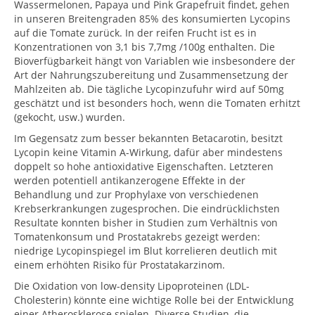
Wassermelonen, Papaya und Pink Grapefruit findet, gehen
in unseren Breitengraden 85% des konsumierten Lycopins
auf die Tomate zurück. In der reifen Frucht ist es in
Konzentrationen von 3,1 bis 7,7mg /100g enthalten. Die
Bioverfügbarkeit hängt von Variablen wie insbesondere der
Art der Nahrungszubereitung und Zusammensetzung der
Mahlzeiten ab. Die tägliche Lycopinzufuhr wird auf 50mg
geschätzt und ist besonders hoch, wenn die Tomaten erhitzt
(gekocht, usw.) wurden.
Im Gegensatz zum besser bekannten Betacarotin, besitzt
Lycopin keine Vitamin A-Wirkung, dafür aber mindestens
doppelt so hohe antioxidative Eigenschaften. Letzteren
werden potentiell antikanzerogene Effekte in der
Behandlung und zur Prophylaxe von verschiedenen
Krebserkrankungen zugesprochen. Die eindrücklichsten
Resultate konnten bisher in Studien zum Verhältnis von
Tomatenkonsum und Prostatakrebs gezeigt werden:
niedrige Lycopinspiegel im Blut korrelieren deutlich mit
einem erhöhten Risiko für Prostatakarzinom.
Die Oxidation von low-density Lipoproteinen (LDL-
Cholesterin) könnte eine wichtige Rolle bei der Entwicklung
einer Atherosklerose spielen. Diverse Studien, die