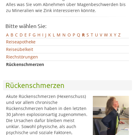
Alles was Sie vom Abnehmen über Magenbeschwerden bis
zu Mineralien wie Zink interessieren könnte.
Bitte wählen Sie:
A
B
C
D
E
F
G
H
I
J
K
L
M
N
O
P
Q
R
S
T
U
V
W
X
Y
Z
Reiseapotheke
Reiseübelkeit
Riechstörungen
Rückenschmerzen
Rückenschmerzen
Akute Rückenschmerzen (Hexenschuss)
und vor allem chronische
Rückenschmerzen haben in den letzten
30 Jahren explosionsartig zugenommen.
Die Ursachen dafür bleiben meist
unklar. Sowohl physische, als auch
psychische und soziale Faktoren,